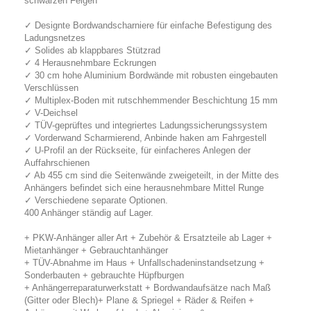
schwarzen Felgen
✓ Designte Bordwandscharniere für einfache Befestigung des
Ladungsnetzes
✓ Solides ab klappbares Stützrad
✓ 4 Herausnehmbare Eckrungen
✓ 30 cm hohe Aluminium Bordwände mit robusten eingebauten
Verschlüssen
✓ Multiplex-Boden mit rutschhemmender Beschichtung 15 mm
✓ V-Deichsel
✓ TÜV-geprüftes und integriertes Ladungssicherungssystem
✓ Vorderwand Scharmierend, Anbinde haken am Fahrgestell
✓ U-Profil an der Rückseite, für einfacheres Anlegen der
Auffahrschienen
✓ Ab 455 cm sind die Seitenwände zweigeteilt, in der Mitte des
Anhängers befindet sich eine herausnehmbare Mittel Runge
✓ Verschiedene separate Optionen.
400 Anhänger ständig auf Lager.
+ PKW-Anhänger aller Art + Zubehör & Ersatzteile ab Lager +
Mietanhänger + Gebrauchtanhänger
+ TÜV-Abnahme im Haus + Unfallschadeninstandsetzung +
Sonderbauten + gebrauchte Hüpfburgen
+ Anhängerreparaturwerkstatt + Bordwandaufsätze nach Maß
(Gitter oder Blech)+ Plane & Spriegel + Räder & Reifen +