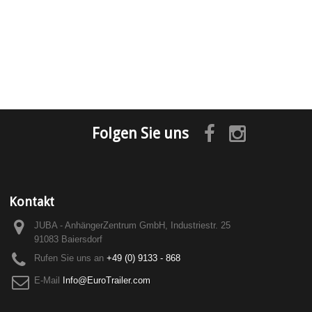
Folgen Sie uns
Kontakt
JUBA - AnhängerZentrum GmbH, Industriestr. 25
91083 Baiersdorf
Rufen Sie uns an
+49 (0) 9133 - 868
E-Mail
Info@EuroTrailer.com