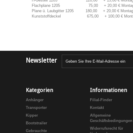
H-Gestell 1205 120,00 + 15,00 € Mont
Flachplane 1205 75,00 + 20,00 € Mont
Plane ü. Laubgitter 1205 180,00 + 20,00 € Mon
Kunststoffdeckel 675,00 + 100,00 € Mon
Newsletter
Kategorien
Informationen
Anhänger
Filial-Finder
Transporter
Kontakt
Kipper
Allgemeine
Geschäftsbedingungen
Bootstrailer
Widerrufsrecht für
Gebrauchte