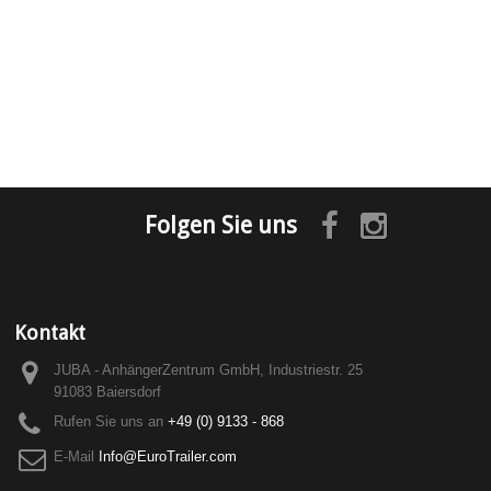
Folgen Sie uns
Kontakt
JUBA - AnhängerZentrum GmbH, Industriestr. 25
91083 Baiersdorf
Rufen Sie uns an
+49 (0) 9133 - 868
E-Mail
Info@EuroTrailer.com