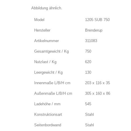
Abbildung ähnlich.
Model
1205 SUB 750
Hersteller
Brenderup
Artikelnummer
311083
Gesamtgewicht / Kg
750
Nutzlast / Kg
620
Leergewicht / Kg
130
Innenmaße L/B/H cm
203 x 116 x 35
Außenmaße L/B/H cm
305 x 160 x 86
Ladehöhe / mm
545
Konstruktionsart
Stahl
Seitenbordwand
Stahl