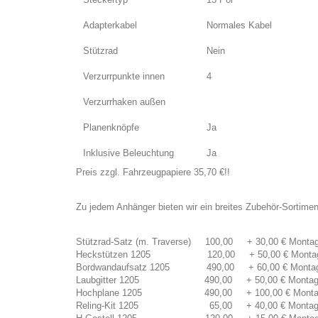
Adapterkabel
Normales Kabel
Stützrad
Nein
Verzurrpunkte innen
4
Verzurrhaken außen
Planenknöpfe
Ja
Inklusive Beleuchtung
Ja
Preis zzgl. Fahrzeugpapiere 35,70 €!!
Zu jedem Anhänger bieten wir ein breites Zubehör-Sortimen
Stützrad-Satz (m. Traverse) 100,00 + 30,00 € Mon
Heckstützen 1205 120,00 + 50,00 € Mon
Bordwandaufsatz 1205 490,00 + 60,00 € Mon
Laubgitter 1205 490,00 + 50,00 € Mont
Hochplane 1205 490,00 + 100,00 € Mon
Reling-Kit 1205 65,00 + 40,00 € Mont