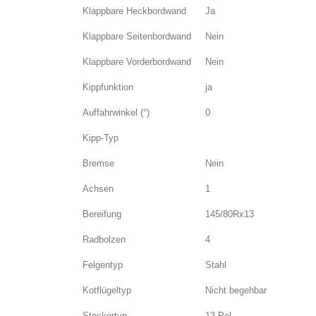
Klappbare Heckbordwand
Ja
Klappbare Seitenbordwand
Nein
Klappbare Vorderbordwand
Nein
Kippfunktion
ja
Auffahrwinkel (°)
0
Kipp-Typ
Bremse
Nein
Achsen
1
Bereifung
145/80Rx13
Radbolzen
4
Felgentyp
Stahl
Kotflügeltyp
Nicht begehbar
Steckertyp
13 Pol