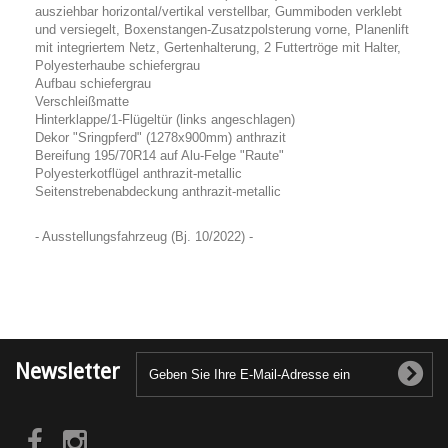
ausziehbar horizontal/vertikal verstellbar, Gummiboden verklebt
und versiegelt, Boxenstangen-Zusatzpolsterung vorne, Planenlift
mit integriertem Netz, Gertenhalterung, 2 Futtertröge mit Halter,
Polyesterhaube schiefergrau
Aufbau schiefergrau
Verschleißmatte
Hinterklappe/1-Flügeltür (links angeschlagen)
Dekor "Sringpferd" (1278x900mm) anthrazit
Bereifung 195/70R14 auf Alu-Felge "Raute"
Polyesterkotflügel anthrazit-metallic
Seitenstrebenabdeckung anthrazit-metallic
- Ausstellungsfahrzeug (Bj. 10/2022) -
Newsletter