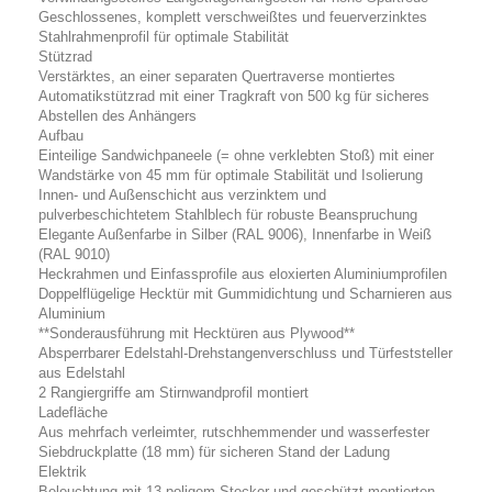
Geschlossenes, komplett verschweißtes und feuerverzinktes
Stahlrahmenprofil für optimale Stabilität
Stützrad
Verstärktes, an einer separaten Quertraverse montiertes
Automatikstützrad mit einer Tragkraft von 500 kg für sicheres
Abstellen des Anhängers
Aufbau
Einteilige Sandwichpaneele (= ohne verklebten Stoß) mit einer
Wandstärke von 45 mm für optimale Stabilität und Isolierung
Innen- und Außenschicht aus verzinktem und
pulverbeschichtetem Stahlblech für robuste Beanspruchung
Elegante Außenfarbe in Silber (RAL 9006), Innenfarbe in Weiß
(RAL 9010)
Heckrahmen und Einfassprofile aus eloxierten Aluminiumprofilen
Doppelflügelige Hecktür mit Gummidichtung und Scharnieren aus
Aluminium
**Sonderausführung mit Hecktüren aus Plywood**
Absperrbarer Edelstahl-Drehstangenverschluss und Türfeststeller
aus Edelstahl
2 Rangiergriffe am Stirnwandprofil montiert
Ladefläche
Aus mehrfach verleimter, rutschhemmender und wasserfester
Siebdruckplatte (18 mm) für sicheren Stand der Ladung
Elektrik
Beleuchtung mit 13-poligem Stecker und geschützt montierten